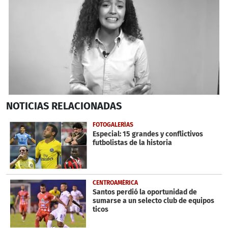
0
NOTICIAS
RELACIONADAS
seconds
of
5
FOTOGALERÍAS
minutes,
Especial: 15 grandes y conflictivos
28
futbolistas de la historia
seconds
CENTROAMÉRICA
Santos perdió la oportunidad de
sumarse a un selecto club de equipos
ticos