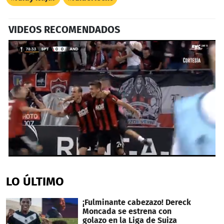
VIDEOS RECOMENDADOS
0
seconds
of
LO ÚLTIMO
34
seconds
¡Fulminante cabezazo! Dereck
Moncada se estrena con
golazo en la Liga de Suiza