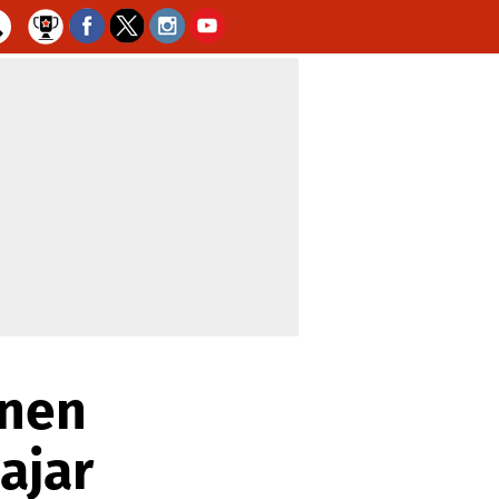
enen
ajar