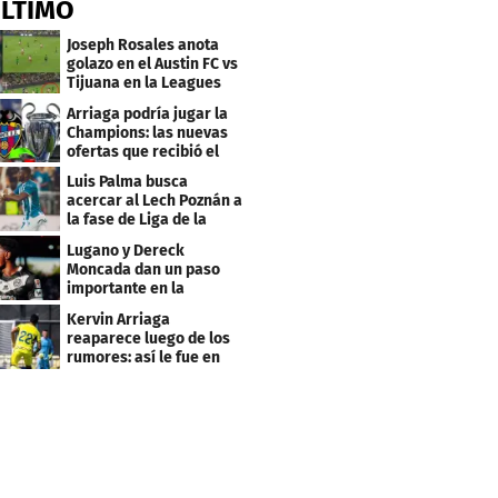
ÚLTIMO
Joseph Rosales anota
golazo en el Austin FC vs
Tijuana en la Leagues
Cup
Arriaga podría jugar la
Champions: las nuevas
ofertas que recibió el
Levante
Luis Palma busca
acercar al Lech Poznán a
la fase de Liga de la
Europa League
Lugano y Dereck
Moncada dan un paso
importante en la
Conference League
Kervin Arriaga
reaparece luego de los
rumores: así le fue en
amistoso con Levante