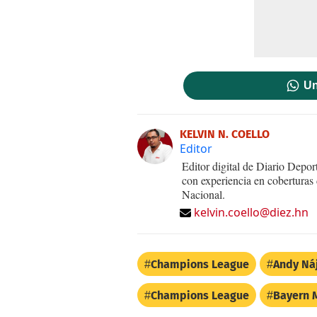
Un
KELVIN N. COELLO
Editor
Editor digital de Diario Dep
con experiencia en coberturas
Nacional.
kelvin.coello@diez.hn
Champions League
Andy Ná
Champions League
Bayern 