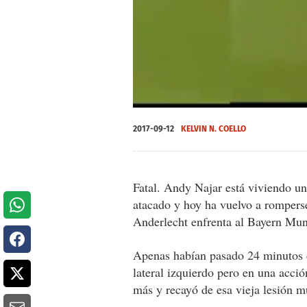
0
of
2017-09-12
KELVIN N. COELLO
1
minute,
40
seconds
Volume
0%
Fatal. Andy Najar está viviendo un
atacado y hoy ha vuelvo a rompers
Anderlecht enfrenta al Bayern Mun
Apenas habían pasado 24 minutos 
lateral izquierdo pero en una acci
más y recayó de esa vieja lesión m