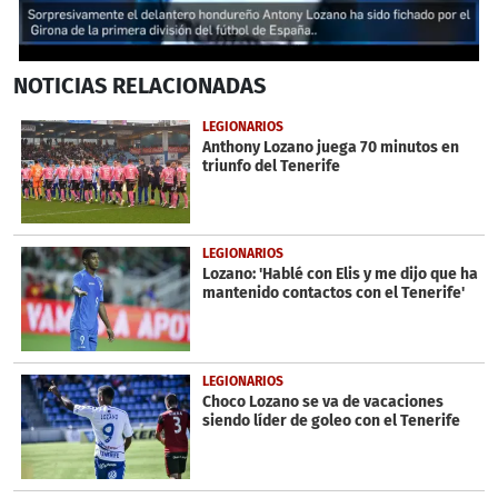
0
NOTICIAS
RELACIONADAS
of
51
seconds
LEGIONARIOS
Anthony Lozano juega 70 minutos en
triunfo del Tenerife
LEGIONARIOS
Lozano: 'Hablé con Elis y me dijo que ha
mantenido contactos con el Tenerife'
LEGIONARIOS
Choco Lozano se va de vacaciones
siendo líder de goleo con el Tenerife