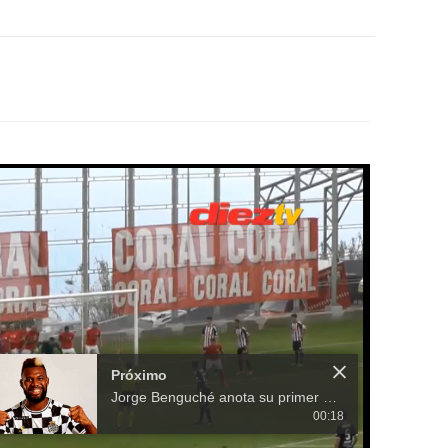
Próximo
Jorge Benguché anota su primer gol en Portugal, pero el Boavista pierde
00:18