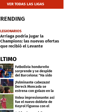
VER TODAS LAS LIGAS
TRENDING
LEGIONARIOS
Arriaga podría jugar la
Champions: las nuevas ofertas
que recibió el Levante
ÚLTIMO
Futbolista hondureño
sorprende y se despide
del Barcelona: "Ha sido
un orgullo"
¡Fulminante cabezazo!
Dereck Moncada se
estrena con golazo en la
Liga de Suiza
Volea impresionante: así
fue el nuevo doblete de
Keyrol Figueoa con el
Liverpool