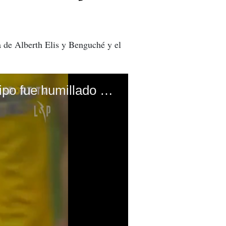
a de Alberth Elis y Benguché y el
Bryan Róchez marcó un golazo con el Nacional pero su equipo fue humillado por el Portimonense