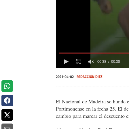
00:38
00:38
0
of
2021-04-02
REDACCIÓN DIEZ
38
seconds
Volume
0%
El Nacional de Madeira se hunde en
Portimonense en la fecha 25. El d
cambio para marcar el descuento en