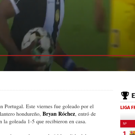
 Portugal. Este viernes fue goleado por el
LIGA 
Bryan Róchez
elantero hondureño,
, entró de
 la goleada 1-5 que recibieron en casa.