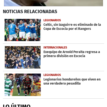
0
NOTICIAS
RELACIONADAS
seconds
of
1
LEGIONARIOS
minute,
Celtic, sin Izaguirre es eliminado de la
51
Copa de Escocia por el Rangers
seconds
INTERNACIONALES
Exequipo de Arnold Peralta regresa a
primera división en Escocia
LEGIONARIOS
Legionarios hondureños que viven en
una verdadera pesadilla
LO ÚLTIMO