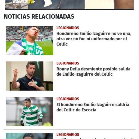
0
NOTICIAS
RELACIONADAS
seconds
of
21
LEGIONARIOS
seconds
Hondureño Emilio Izaguirre no ve una,
otra vez no fue ni uniformado por el
Celtic
LEGIONARIOS
Ronny Deila desmiente posible salida
de Emilio Izaguirre del Celtic
LEGIONARIOS
El hondureño Emilio Izaguirre saldría
del Celtic de Escocia
LEGIONARIOS