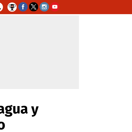
agua y
o