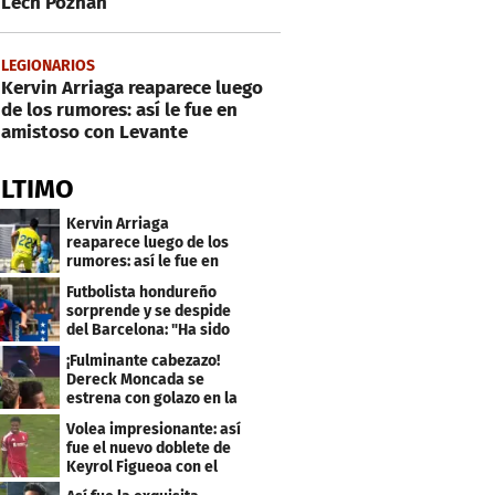
Lech Poznán
LEGIONARIOS
Kervin Arriaga reaparece luego
de los rumores: así le fue en
amistoso con Levante
ÚLTIMO
Kervin Arriaga
reaparece luego de los
rumores: así le fue en
amistoso con Levante
Futbolista hondureño
sorprende y se despide
del Barcelona: "Ha sido
un orgullo"
¡Fulminante cabezazo!
Dereck Moncada se
estrena con golazo en la
Liga de Suiza
Volea impresionante: así
fue el nuevo doblete de
Keyrol Figueoa con el
Liverpool