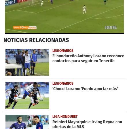
0
NOTICIAS
RELACIONADAS
seconds
of
44
LEGIONARIOS
seconds
El hondureño Anthony Lozano reconoce
contactos para seguir en Tenerife
LEGIONARIOS
'Choco' Lozano: 'Puedo aportar más'
LIGA HONDUBET
Reinieri Mayorquín e Irving Reyna con
ofertas de la MLS