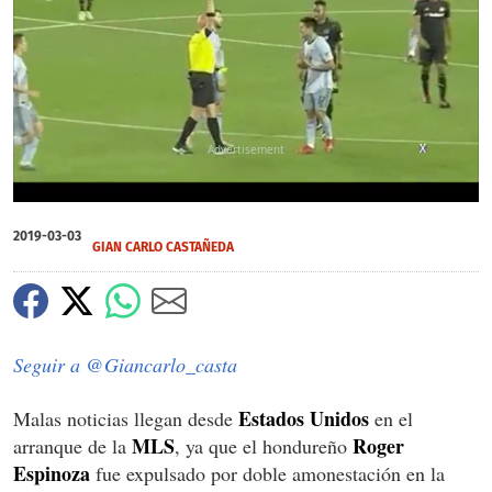
X
X
0
seconds
2019-03-03
of
GIAN CARLO CASTAÑEDA
0
seconds
Seguir a @Giancarlo_casta
Estados Unidos
Malas noticias llegan desde
en el
MLS
Roger
arranque de la
, ya que el hondureño
Espinoza
fue expulsado por doble amonestación en la