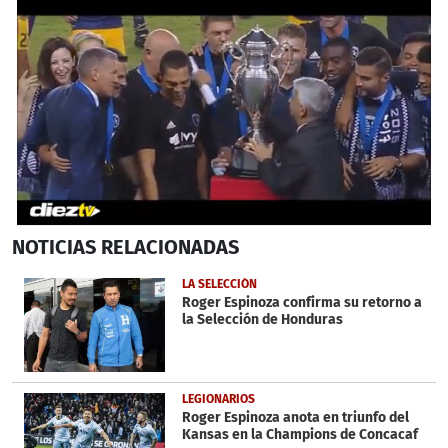
0
NOTICIAS
RELACIONADAS
seconds
of
51
LA SELECCIÓN
seconds
Roger Espinoza confirma su retorno a
la Selección de Honduras
LEGIONARIOS
Roger Espinoza anota en triunfo del
Kansas en la Champions de Concacaf