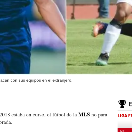
acan con sus equipos en el extranjero.
MLS
2018 estaba en curso, el fútbol de la
no para
LIGA 
orada.