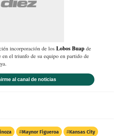
Lobos Buap
cién incorporación de los
de
 en el triunfo de su equipo en partido de
aya.
irme al canal de noticias
inoza
Maynor Figueroa
Kansas City