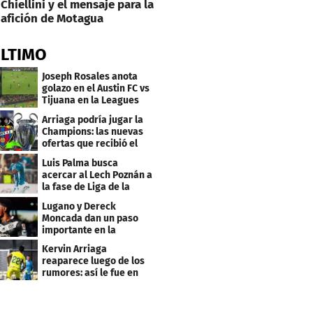
Chiellini y el mensaje para la
afición de Motagua
ÚLTIMO
Joseph Rosales anota
golazo en el Austin FC vs
Tijuana en la Leagues
Cup
Arriaga podría jugar la
Champions: las nuevas
ofertas que recibió el
Levante
Luis Palma busca
acercar al Lech Poznán a
la fase de Liga de la
Europa League
Lugano y Dereck
Moncada dan un paso
importante en la
Conference League
Kervin Arriaga
reaparece luego de los
rumores: así le fue en
amistoso con Levante