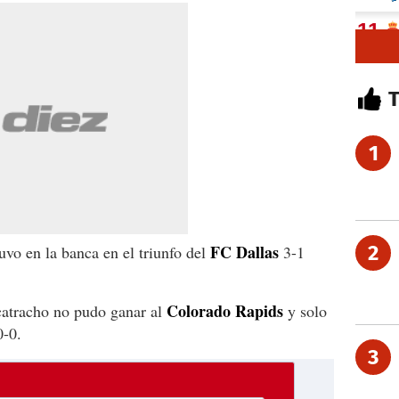
1
FC Dallas
2
uvo en la banca en el triunfo del
3-1
Colorado Rapids
catracho no pudo ganar al
y solo
0-0.
3