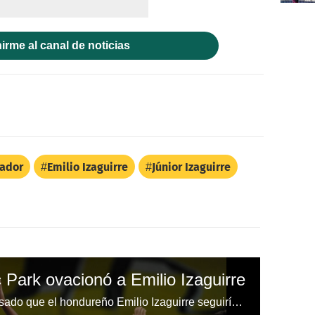
irme al canal de noticias
gador
Emilio Izaguirre
Júnior Izaguirre
c Park ovacionó a Emilio Izaguirre
Ni el más optimista hubiese pensado que el hondureño Emilio Izaguirre seguiría la próxima temporada con el Celtic, debido a las pocas oportunidades que ha tenido desde la llegada de Brendan Rodgers al conjunto escocés.