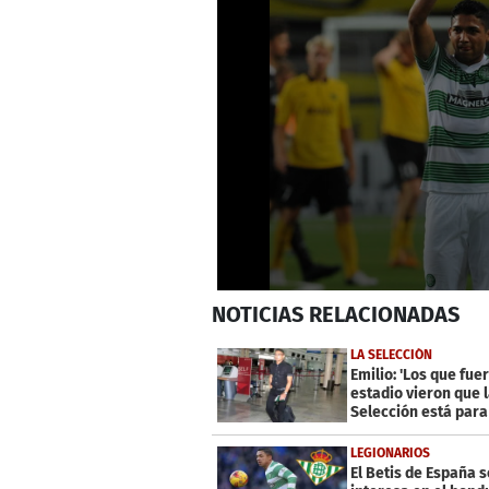
0
NOTICIAS
RELACIONADAS
seconds
of
2
LA SELECCIÓN
minutes,
Emilio: 'Los que fue
15
estadio vieron que 
seconds
Volume
Selección está para
0%
grandes'
LEGIONARIOS
El Betis de España s