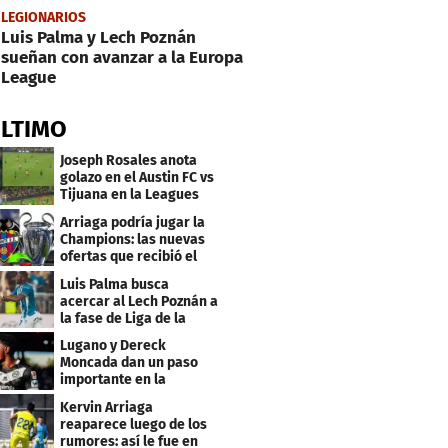
LEGIONARIOS
Luis Palma y Lech Poznán
sueñan con avanzar a la Europa
League
ÚLTIMO
Joseph Rosales anota
golazo en el Austin FC vs
Tijuana en la Leagues
Cup
Arriaga podría jugar la
Champions: las nuevas
ofertas que recibió el
Levante
Luis Palma busca
acercar al Lech Poznán a
la fase de Liga de la
Europa League
Lugano y Dereck
Moncada dan un paso
importante en la
Conference League
Kervin Arriaga
reaparece luego de los
rumores: así le fue en