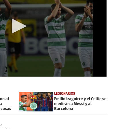
LEGIONARIOS
ron al
Emilio Izaguirre y el Celtic se
la
medirán a Messi y al
 cosas
Barcelona
e