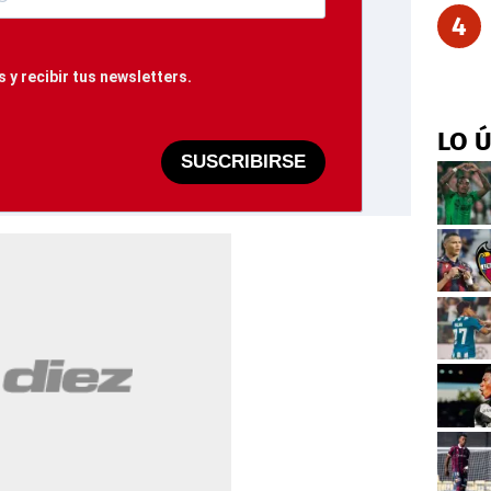
4
 y recibir tus newsletters.
LO 
SUSCRIBIRSE