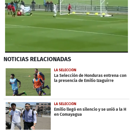
0
NOTICIAS
RELACIONADAS
seconds
of
2
LA SELECCIÓN
minutes,
La Selección de Honduras entrena con
27
la presencia de Emilio Izaguirre
seconds
LA SELECCIÓN
Emilio llegó en silencio y se unió a la H
en Comayagua