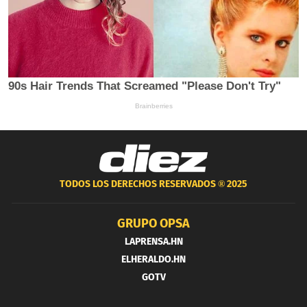
TODOS LOS DERECHOS RESERVADOS ®
2025
GRUPO OPSA
LAPRENSA.HN
ELHERALDO.HN
GOTV