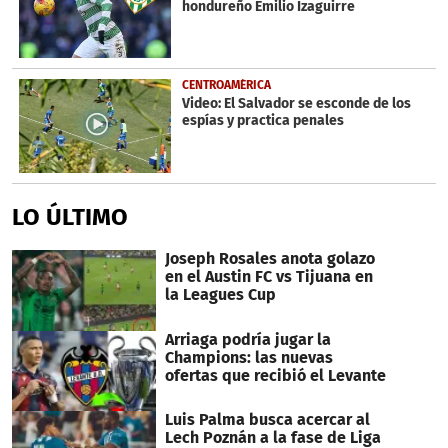
hondureño Emilio Izaguirre
seconds
CENTROAMÉRICA
Video: El Salvador se esconde de los
espías y practica penales
LO ÚLTIMO
Joseph Rosales anota golazo
en el Austin FC vs Tijuana en
la Leagues Cup
Arriaga podría jugar la
Champions: las nuevas
ofertas que recibió el Levante
Luis Palma busca acercar al
Lech Poznán a la fase de Liga