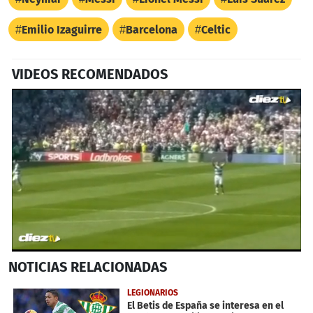
Emilio Izaguirre
Barcelona
Celtic
VIDEOS RECOMENDADOS
0
NOTICIAS
RELACIONADAS
seconds
of
2
LEGIONARIOS
minutes,
El Betis de España se interesa en el
15