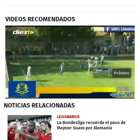
VIDEOS RECOMENDADOS
Próximo
0
NOTICIAS
RELACIONADAS
seconds
of
19
LEGIONARIOS
seconds
La Bundesliga recuerda el paso de
Maynor Suazo por Alemania