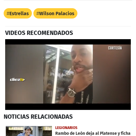
Estrellas
Wilson Palacios
VIDEOS RECOMENDADOS
0
NOTICIAS
RELACIONADAS
seconds
of
12
LEGIONARIOS
minutes,
Rambo de León deja al Platense y ficha