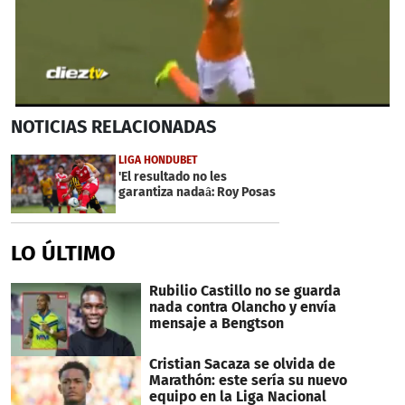
0
NOTICIAS
RELACIONADAS
seconds
of
56
LIGA HONDUBET
seconds
'El resultado no les
garantiza nadaâ: Roy Posas
LO ÚLTIMO
Rubilio Castillo no se guarda
nada contra Olancho y envía
mensaje a Bengtson
Cristian Sacaza se olvida de
Marathón: este sería su nuevo
equipo en la Liga Nacional