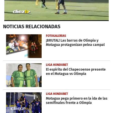
0
NOTICIAS
RELACIONADAS
seconds
of
54
FOTOGALERÍAS
seconds
¡BRUTAL! Las barras de Olimpia y
Motagua protagonizan pelea campal
LIGA HONDUBET
El espíritu del Chapecoense presente
en el Motagua vs Olimpia
LIGA HONDUBET
Motagua pega primero en la ida de las
semifinales frente a Olimpia