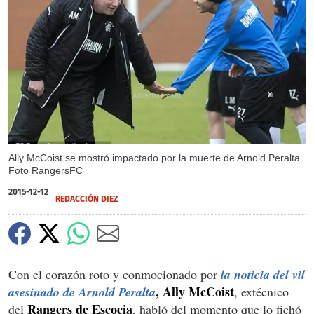
X
X
Ally McCoist se mostró impactado por la muerte de Arnold Peralta.
Foto RangersFC
2015-12-12
REDACCIÓN DIEZ
Con el corazón roto y conmocionado por
la noticia del vil
, Ally McCoist
asesinado de Arnold Peralta
, extécnico
Rangers de Escocia
del
, habló del momento que lo fichó