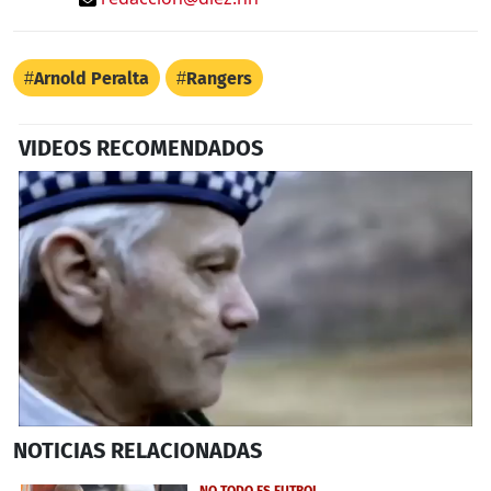
Arnold Peralta
Rangers
VIDEOS RECOMENDADOS
0
NOTICIAS
RELACIONADAS
seconds
of
1