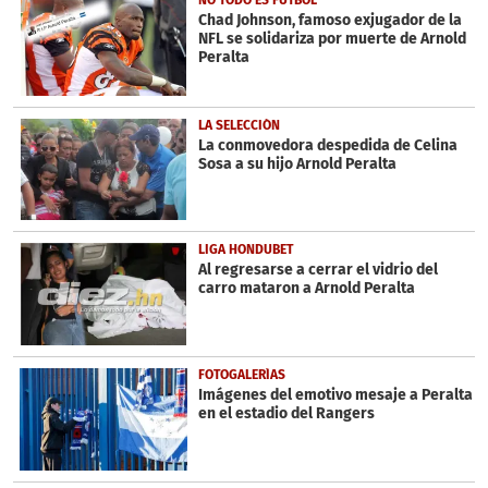
NO TODO ES FUTBOL
minute,
Chad Johnson, famoso exjugador de la
51
NFL se solidariza por muerte de Arnold
seconds
Peralta
LA SELECCIÓN
La conmovedora despedida de Celina
Sosa a su hijo Arnold Peralta
LIGA HONDUBET
Al regresarse a cerrar el vidrio del
carro mataron a Arnold Peralta
FOTOGALERÍAS
Imágenes del emotivo mesaje a Peralta
en el estadio del Rangers