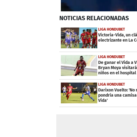
0
NOTICIAS
RELACIONADAS
seconds
of
4
LIGA HONDUBET
minutes,
Victoria-Vida, un cl
9
electrizante en La 
seconds
Volume
0%
LIGA HONDUBET
De ganar el Vida a V
Bryan Moya visitará
niños en el hospital
LIGA HONDUBET
Darixon Vuelto: 'No
pondría una camisa
Vida'