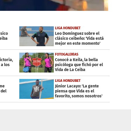
LIGA HONDUBET
ásico
Leo Domínguez sobre el
Ceiba
clásico ceibeño: 'Vida está
mejor en este momento'
FOTOGALERÍAS
ictoria,
Conocé a Keila, la bella
 a los
psicóloga que fichó por el
Vida de La Ceiba
LIGA HONDUBET
 me
Júnior Lacayo: 'La gente
 del
piensa que Vida es el
favorito, somos nosotros'