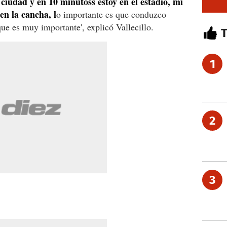
 ciudad y en 10 minutoss estoy en el estadio,
mi
n la cancha, l
o importante es que conduzco
ue es muy importante', explicó Vallecillo.
1
2
3