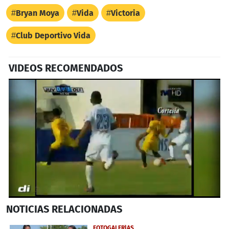
Bryan Moya
Vida
Victoria
Club Deportivo Vida
VIDEOS RECOMENDADOS
0
NOTICIAS
RELACIONADAS
seconds
of
23
FOTOGALERÍAS