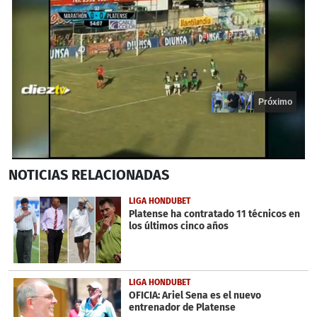
Próximo
0
NOTICIAS
RELACIONADAS
seconds
of
20
LIGA HONDUBET
seconds
Platense ha contratado 11 técnicos en
los últimos cinco años
LIGA HONDUBET
OFICIA: Ariel Sena es el nuevo
entrenador de Platense