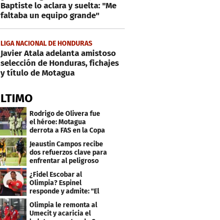
Baptiste lo aclara y suelta: "Me
faltaba un equipo grande"
LIGA NACIONAL DE HONDURAS
Javier Atala adelanta amistoso
selección de Honduras, fichajes
y título de Motagua
ÚLTIMO
Rodrigo de Olivera fue
el héroe: Motagua
derrota a FAS en la Copa
Centroamericana
Jeaustin Campos recibe
dos refuerzos clave para
enfrentar al peligroso
Génesis FC
¿Fidel Escobar al
Olimpia? Espinel
responde y admite: "El
resultado fue corto"
Olimpia le remonta al
Umecit y acaricia el