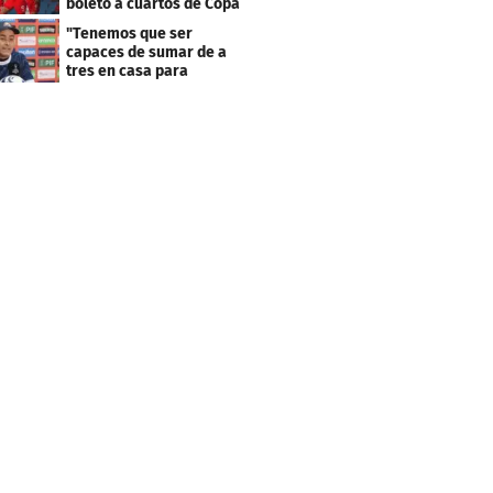
boleto a cuartos de Copa
Centroamericana
"Tenemos que ser
capaces de sumar de a
tres en casa para
asegurar la
clasificación"