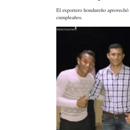
El exportero hondureño aprovechó 
cumpleaños.
X
X
X
X