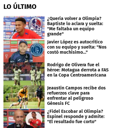
of
LO ÚLTIMO
3
minutes,
9
¿Quería volver a Olimpia?
seconds
Baptiste lo aclara y suelta:
"Me faltaba un equipo
grande"
Javier López es autocrítico
con su equipo y suelta: "Nos
costó muchísimo..."
Rodrigo de Olivera fue el
héroe: Motagua derrota a FAS
en la Copa Centroamericana
Jeaustin Campos recibe dos
refuerzos clave para
enfrentar al peligroso
Génesis FC
¿Fidel Escobar al Olimpia?
Espinel responde y admite:
"El resultado fue corto"