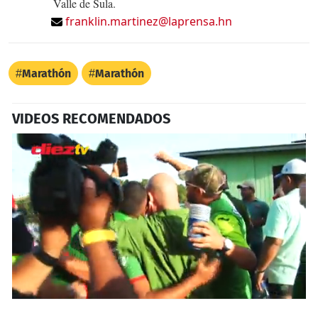
Valle de Sula.
franklin.martinez@laprensa.hn
Marathón
Marathón
VIDEOS RECOMENDADOS
0
seconds