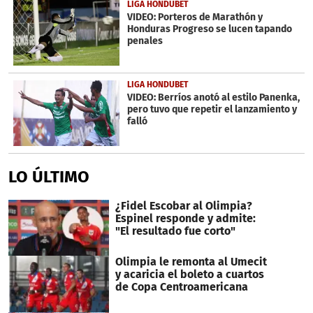
27
LIGA HONDUBET
seconds
VIDEO: Porteros de Marathón y
Honduras Progreso se lucen tapando
penales
LIGA HONDUBET
VIDEO: Berríos anotó al estilo Panenka,
pero tuvo que repetir el lanzamiento y
falló
LO ÚLTIMO
¿Fidel Escobar al Olimpia?
Espinel responde y admite:
"El resultado fue corto"
Olimpia le remonta al Umecit
y acaricia el boleto a cuartos
de Copa Centroamericana