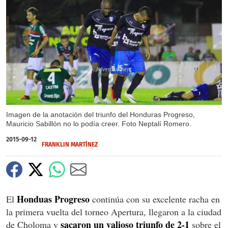
X
X
X
Imagen de la anotación del triunfo del Honduras Progreso,
Mauricio Sabillón no lo podía creer. Foto Neptalí Romero.
2015-09-12
FRANKLIN MARTÍNEZ
Honduas Progreso
El
continúa con su excelente racha en
la primera vuelta del torneo Apertura, llegaron a la ciudad
sacaron un valioso triunfo de 2-1
de Choloma y
sobre el