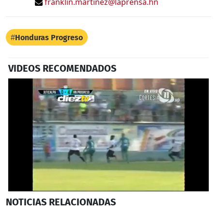
franklin.martinez@laprensa.hn
Honduras Progreso
VIDEOS RECOMENDADOS
0
NOTICIAS
RELACIONADAS
seconds
of