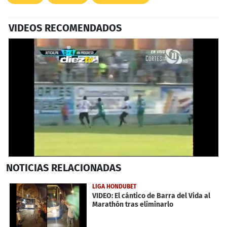
VIDEOS RECOMENDADOS
0
NOTICIAS
RELACIONADAS
seconds
of
27
LIGA HONDUBET
seconds
VIDEO: El cántico de Barra del Vida al
Marathón tras eliminarlo