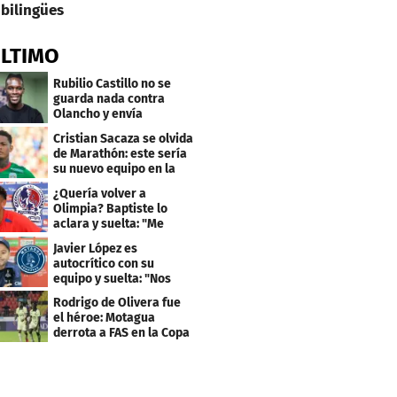
bilingües
ÚLTIMO
Rubilio Castillo no se
guarda nada contra
Olancho y envía
mensaje a Bengtson
Cristian Sacaza se olvida
de Marathón: este sería
su nuevo equipo en la
Liga Nacional
¿Quería volver a
Olimpia? Baptiste lo
aclara y suelta: "Me
faltaba un equipo
Javier López es
grande"
autocrítico con su
equipo y suelta: "Nos
costó muchísimo..."
Rodrigo de Olivera fue
el héroe: Motagua
derrota a FAS en la Copa
Centroamericana