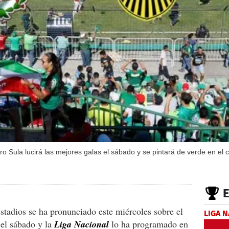
o Sula lucirá las mejores galas el sábado y se pintará de verde en el 
tadios se ha pronunciado este miércoles sobre el
LIGA 
 el sábado y la
Liga Nacional
lo ha programado en