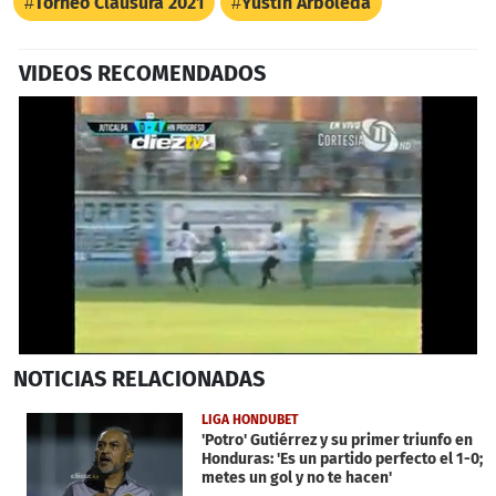
Torneo Clausura 2021
Yustin Arboleda
VIDEOS RECOMENDADOS
0
NOTICIAS
RELACIONADAS
seconds
of
27
LIGA HONDUBET
seconds
'Potro' Gutiérrez y su primer triunfo en
Honduras: 'Es un partido perfecto el 1-0;
metes un gol y no te hacen'