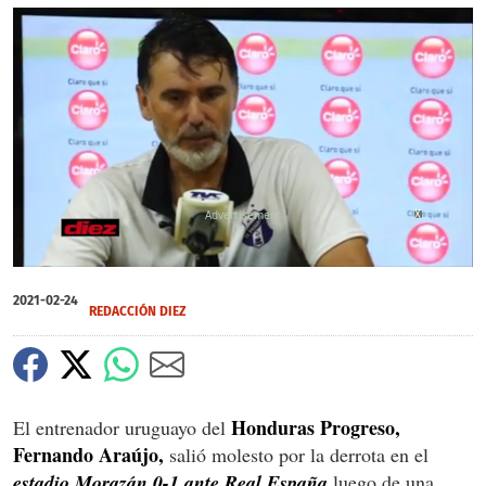
X
X
0
of
2021-02-24
1
REDACCIÓN DIEZ
minute,
27
seconds
Honduras Progreso,
El entrenador uruguayo del
Fernando Araújo,
salió molesto por la derrota en el
estadio Morazán 0-1 ante Real España
luego de una