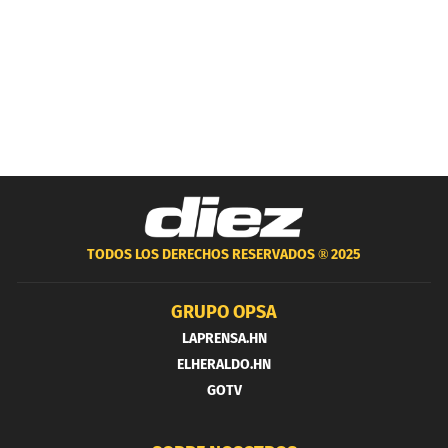
TODOS LOS DERECHOS RESERVADOS ®
2025
GRUPO OPSA
LAPRENSA.HN
ELHERALDO.HN
GOTV