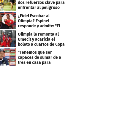
dos refuerzos clave para
enfrentar al peligroso
Génesis FC
¿Fidel Escobar al
Olimpia? Espinel
responde y admite: "El
resultado fue corto"
Olimpia le remonta al
Umecit y acaricia el
boleto a cuartos de Copa
Centroamericana
"Tenemos que ser
capaces de sumar de a
tres en casa para
asegurar la
clasificación"