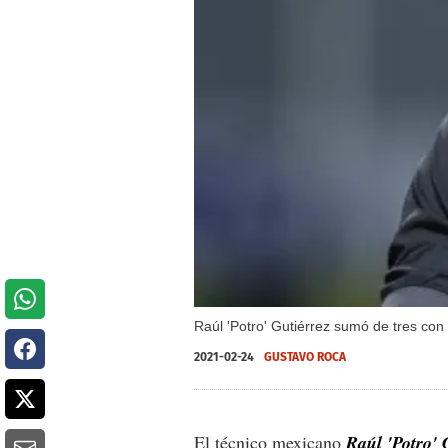
Raúl 'Potro' Gutiérrez sumó de tres con
2021-02-24
GUSTAVO ROCA
El técnico mexicano
Raúl 'Potro' 