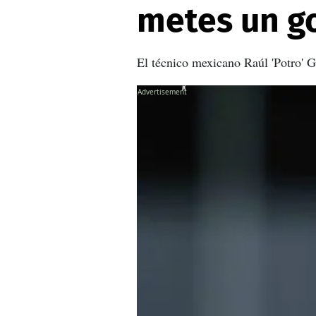
metes un go
El técnico mexicano Raúl 'Potro' G
X