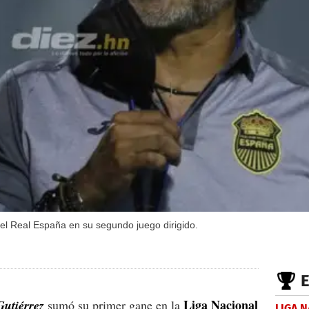
 el Real España en su segundo juego dirigido.
Liga Nacional
Gutiérrez
sumó su primer gane en la
LIGA 