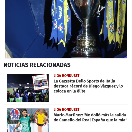
0
NOTICIAS
RELACIONADAS
seconds
of
2
LIGA HONDUBET
minutes,
La Gazzetta Dello Sports de Italia
10
destaca récord de Diego Vázquez y lo
seconds
coloca en la élite
LIGA HONDUBET
Mario Martínez: 'Me dolió más la salida
de Camello del Real España que la mía”