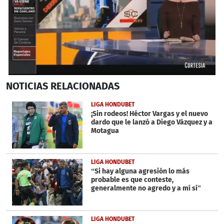
0
NOTICIAS
RELACIONADAS
seconds
of
6
LIGA HONDUBET
minutes,
¡Sin rodeos! Héctor Vargas y el nuevo
5
dardo que le lanzó a Diego Vázquez y a
seconds
Motagua
LIGA HONDUBET
“Si hay alguna agresión lo más
probable es que conteste,
generalmente no agredo y a mí sí”
LIGA HONDUBET