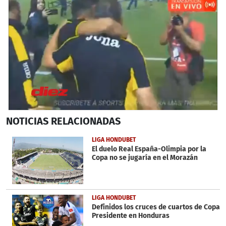
0
NOTICIAS
RELACIONADAS
seconds
of
3
LIGA HONDUBET
minutes,
El duelo Real España-Olimpia por la
33
Copa no se jugaría en el Morazán
seconds
LIGA HONDUBET
Definidos los cruces de cuartos de Copa
Presidente en Honduras