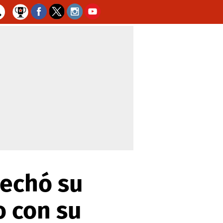
vechó su
o con su