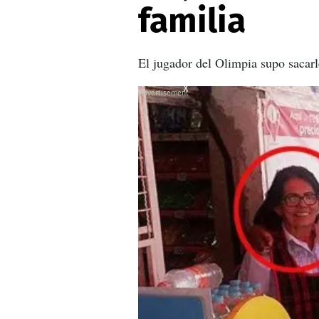
familia
El jugador del Olimpia supo sacarl
X
X