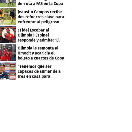
derrota a FAS en la Copa
Centroamericana
Jeaustin Campos recibe
dos refuerzos clave para
enfrentar al peligroso
Génesis FC
¿Fidel Escobar al
Olimpia? Espinel
responde y admite: "El
resultado fue corto"
Olimpia le remonta al
Umecit y acaricia el
boleto a cuartos de Copa
Centroamericana
"Tenemos que ser
capaces de sumar de a
tres en casa para
asegurar la
clasificación"