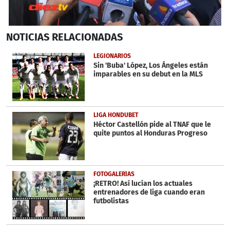
0
NOTICIAS
RELACIONADAS
seconds
of
24
LEGIONARIOS
seconds
Sin 'Buba' López, Los Ángeles están
imparables en su debut en la MLS
LIGA HONDUBET
Héctor Castellón pide al TNAF que le
quite puntos al Honduras Progreso
FOTOGALERÍAS
¡RETRO! Así lucían los actuales
entrenadores de liga cuando eran
futbolistas