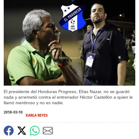
X
X
El presidente del Honduras Progreso, Elías Nazar, no se guardó
nada y arremetió contra el entrenador Héctor Castellón a quien le
llamó mentiroso y no es nadie.
2018-03-10
KARLA REYES