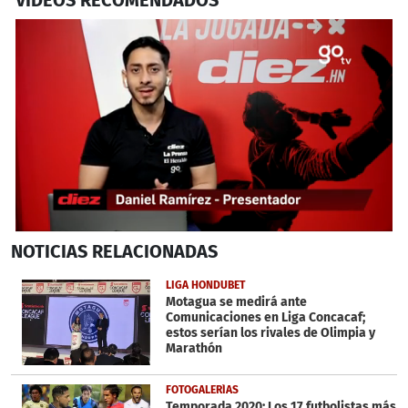
VIDEOS RECOMENDADOS
0
NOTICIAS
RELACIONADAS
seconds
of
4
LIGA HONDUBET
minutes,
Motagua se medirá ante
53
Comunicaciones en Liga Concacaf;
seconds
estos serían los rivales de Olimpia y
Marathón
FOTOGALERÍAS
Temporada 2020: Los 17 futbolistas más