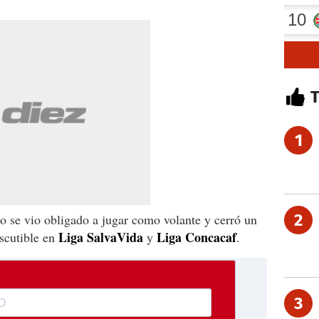
1
2
do se vio obligado a jugar como volante y cerró un
Liga SalvaVida
Liga Concacaf
scutible en
y
.
3