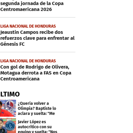
segunda jornada de la Copa
Centromaericana 2026
LIGA NACIONAL DE HONDURAS
Jeaustin Campos recibe dos
refuerzos clave para enfrentar al
Génesis FC
LIGA NACIONAL DE HONDURAS
Con gol de Rodrigo de Olivera,
Motagua derrota a FAS en Copa
Centroamericana
ÚLTIMO
¿Quería volver a
Olimpia? Baptiste lo
aclara y suelta: "Me
faltaba un equipo
Javier López es
grande"
autocrítico con su
equipo y suelta: "Nos