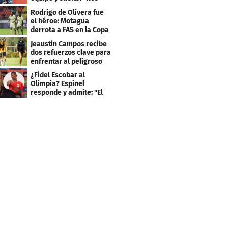
costó muchísimo..."
Rodrigo de Olivera fue
el héroe: Motagua
derrota a FAS en la Copa
Centroamericana
Jeaustin Campos recibe
dos refuerzos clave para
enfrentar al peligroso
Génesis FC
¿Fidel Escobar al
Olimpia? Espinel
responde y admite: "El
resultado fue corto"