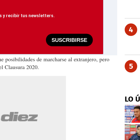
 y recibir tus newsletters.
4
SUSCRIBIRSE
ne posibilidades de marcharse al extranjero, pero
5
 el Clausura 2020.
LO 