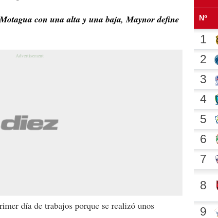
 Motagua con una alta y una baja, Maynor define
rimer día de trabajos porque se realizó unos