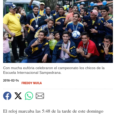
X
X
X
Con mucha eufória celebraron el campeonato los chicos de la
Escuela Internacional Sampedrana.
2016-02-14
FREDDY NUILA
El reloj marcaba las 5:48 de la tarde de este domingo