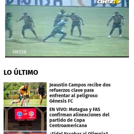
0
seconds
of
LO ÚLTIMO
1
minute,
3
Jeaustin Campos recibe dos
seconds
refuerzos clave para
enfrentar al peligroso
Génesis FC
EN VIVO: Motagua y FAS
confirman alineaciones del
partido de Copa
Centroamericana
¿Fidel Escobar al Olimpia?