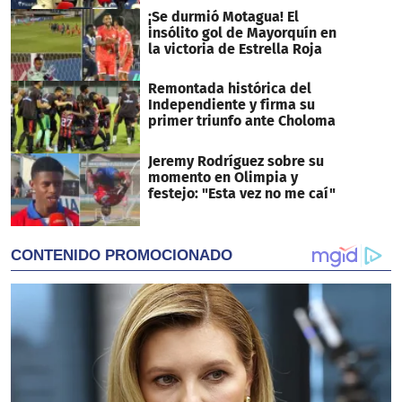
¡Se durmió Motagua! El
insólito gol de Mayorquín en
la victoria de Estrella Roja
Remontada histórica del
Independiente y firma su
primer triunfo ante Choloma
Jeremy Rodríguez sobre su
momento en Olimpia y
festejo: "Esta vez no me caí"