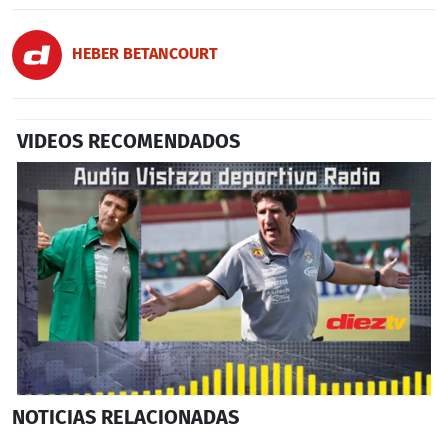
HEBER BETANCOURT
VIDEOS RECOMENDADOS
0
NOTICIAS
RELACIONADAS
seconds
of