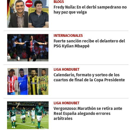
3
BLOGS
minutes,
Fredy Nuila: En el derbi sampedrano no
26
hay paz que valga
seconds
INTERNACIONALES
Fuerte sanción recibe el delantero del
PSG Kylian Mbappé
LIGA HONDUBET
Calendario, formato y sorteo de los
cuartos de final de la Copa Presidente
LIGA HONDUBET
Vergonzoso: Marathón se retira ante
Real España alegando errores
arbitrales