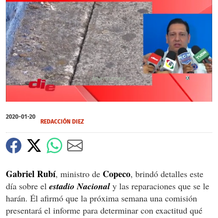
X
X
0
of
2020-01-20
1
REDACCIÓN DIEZ
minute,
39
seconds
Gabriel Rubí
Copeco
, ministro de
, brindó detalles este
día sobre el
estadio Nacional
y las reparaciones que se le
harán. Él afirmó que la próxima semana una comisión
presentará el informe para determinar con exactitud qué