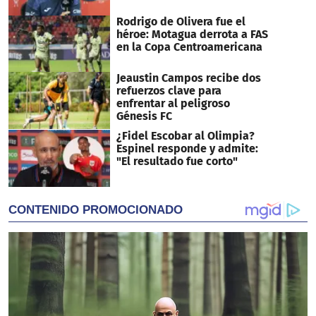
Rodrigo de Olivera fue el
héroe: Motagua derrota a FAS
en la Copa Centroamericana
Jeaustin Campos recibe dos
refuerzos clave para
enfrentar al peligroso
Génesis FC
¿Fidel Escobar al Olimpia?
Espinel responde y admite:
"El resultado fue corto"