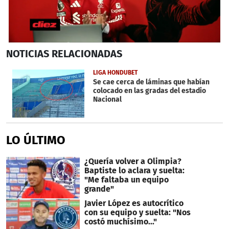
0
NOTICIAS
RELACIONADAS
seconds
of
4
LIGA HONDUBET
minutes,
Se cae cerca de láminas que habían
57
colocado en las gradas del estadio
seconds
Nacional
LO ÚLTIMO
¿Quería volver a Olimpia?
Baptiste lo aclara y suelta:
"Me faltaba un equipo
grande"
Javier López es autocrítico
con su equipo y suelta: "Nos
costó muchísimo..."