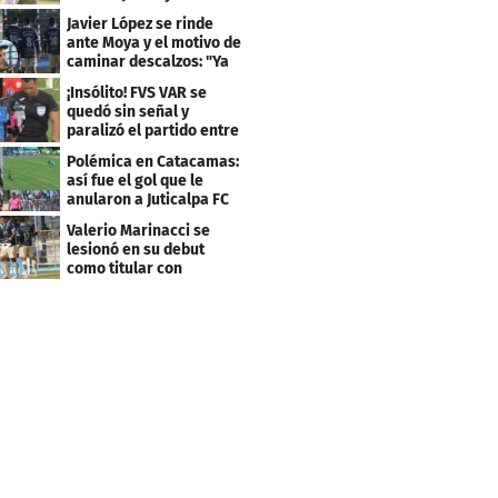
Rodríguez fue el héroe
Javier López se rinde
ante Moya y el motivo de
caminar descalzos: "Ya
nos piden la 21"
¡Insólito! FVS VAR se
quedó sin señal y
paralizó el partido entre
Estrella Roja-Olancho
Polémica en Catacamas:
así fue el gol que le
anularon a Juticalpa FC
ante Motagua
Valerio Marinacci se
lesionó en su debut
como titular con
Motagua: esto se sabe