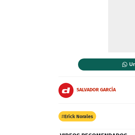
Un
SALVADOR GARCÍ­A
Erick Norales