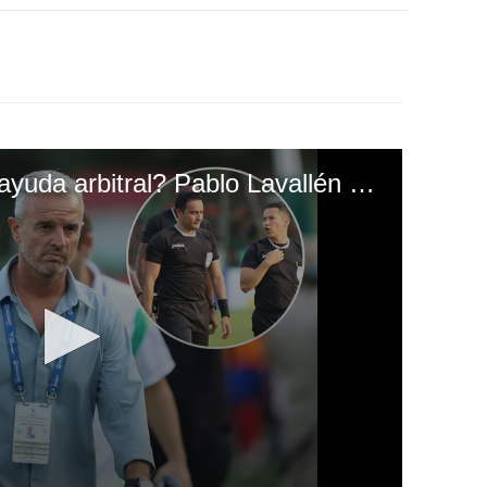
¿Marathón ganó con ayuda arbitral? Pablo Lavallén responde muy franco: “Hoy el perjudicado fue Olimpia”