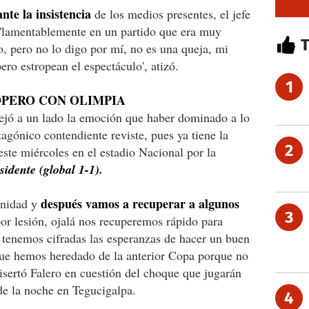
nte la insistencia
de los medios presentes, el jefe
'lamentablemente en un partido que era muy
, pero no lo digo por mí, no es una queja, mi
ero estropean el espectáculo', atizó.
1
OPERO CON OLIMPIA
 dejó a un lado la emoción que haber dominado a lo
tagónico contendiente reviste, pues ya tiene la
2
ste miércoles en el estadio Nacional por la
sidente (global 1-1).
después vamos a recuperar a algunos
sanidad y
3
or lesión, ojalá nos recuperemos rápido para
 tenemos cifradas las esperanzas de hacer un buen
ue hemos heredado de la anterior Copa porque no
sertó Falero en cuestión del choque que jugarán
 de la noche en Tegucigalpa.
4