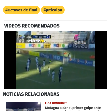
Octavos de final
Juticalpa
VIDEOS RECOMENDADOS
0
NOTICIAS
RELACIONADAS
seconds
of
37
LIGA HONDUBET
seconds
Motagua a dar el primer golpe ante