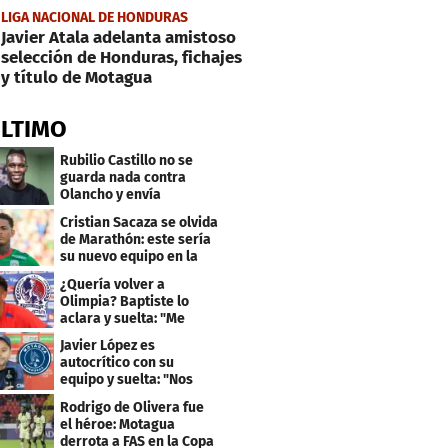
LIGA NACIONAL DE HONDURAS
Javier Atala adelanta amistoso
selección de Honduras, fichajes
y título de Motagua
ÚLTIMO
Rubilio Castillo no se
guarda nada contra
Olancho y envía
mensaje a Bengtson
Cristian Sacaza se olvida
de Marathón: este sería
su nuevo equipo en la
Liga Nacional
¿Quería volver a
Olimpia? Baptiste lo
aclara y suelta: "Me
faltaba un equipo
Javier López es
grande"
autocrítico con su
equipo y suelta: "Nos
costó muchísimo..."
Rodrigo de Olivera fue
el héroe: Motagua
derrota a FAS en la Copa