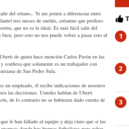
lir del sótano,. 'Si me ponen a diferenciar entre
plantel tres meses de sueldo, créanme que prefiero
orita, que no es la ideal. Es más fácil salir del
bien, pero esto no nos puede volver a pasar esto al
1
 Uberti de quien hace mención Carlos Pavón en las
e y confiesa que solamente es un trabajador con
2
Luisiana de San Pedro Sula.
 es un empleado, él recibe indicaciones de nosotros
os las decisiones. Ustedes hablan de Uberti
ón, de lo contrario no se hubiesen dado cuenta de
3
 que le han fallado al equipo y deja claro que si las
s reservas donde hay buenos futbolistas para echar