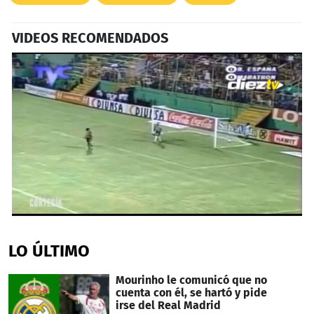
VIDEOS RECOMENDADOS
0
seconds
of
LO ÚLTIMO
1
minute,
3
Mourinho le comunicó que no
seconds
cuenta con él, se hartó y pide
irse del Real Madrid