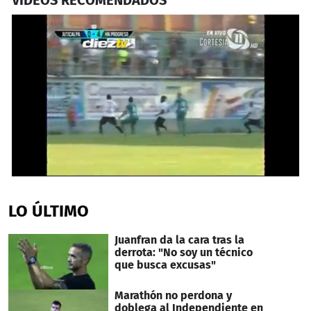
0
seconds
of
LO ÚLTIMO
27
seconds
Juanfran da la cara tras la
derrota: "No soy un técnico
que busca excusas"
Marathón no perdona y
doblega al Independiente en