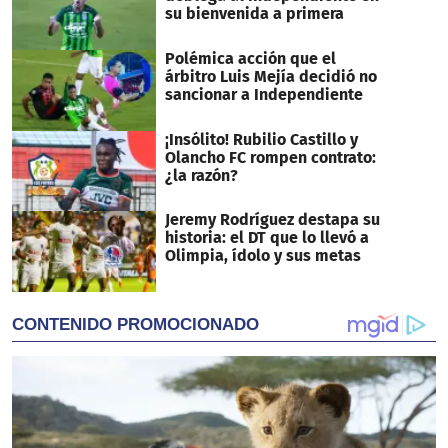
su bienvenida a primera
Polémica acción que el
árbitro Luis Mejía decidió no
sancionar a Independiente
¡Insólito! Rubilio Castillo y
Olancho FC rompen contrato:
¿la razón?
Jeremy Rodríguez destapa su
historia: el DT que lo llevó a
Olimpia, ídolo y sus metas