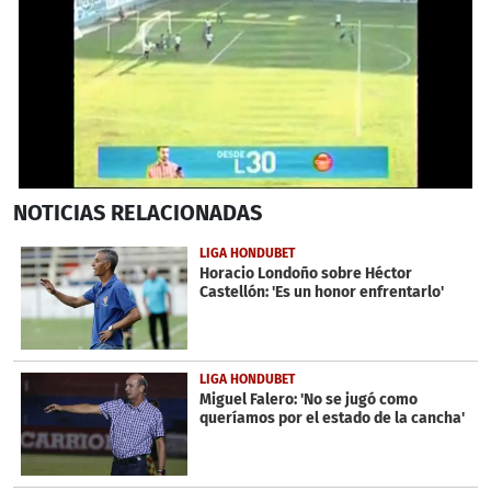
0
NOTICIAS
RELACIONADAS
seconds
of
27
LIGA HONDUBET
seconds
Horacio Londoño sobre Héctor
Castellón: 'Es un honor enfrentarlo'
LIGA HONDUBET
Miguel Falero: 'No se jugó como
queríamos por el estado de la cancha'