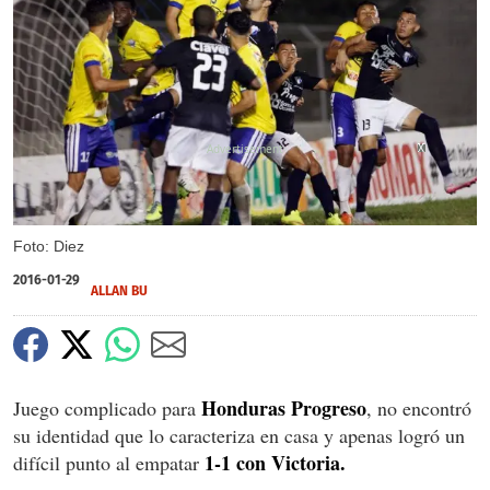
X
X
X
Foto: Diez
2016-01-29
ALLAN BU
Honduras Progreso
Juego complicado para
, no encontró
su identidad que lo caracteriza en casa y apenas logró un
1-1 con Victoria.
difícil punto al empatar