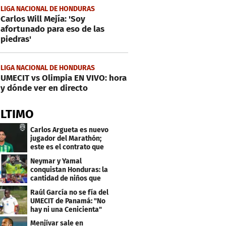
LIGA NACIONAL DE HONDURAS
Carlos Will Mejía: 'Soy
afortunado para eso de las
piedras'
LIGA NACIONAL DE HONDURAS
UMECIT vs Olimpia EN VIVO: hora
y dónde ver en directo
ÚLTIMO
Carlos Argueta es nuevo
jugador del Marathón;
este es el contrato que
firmó
Neymar y Yamal
conquistan Honduras: la
cantidad de niños que
llevan sus nombres
Raúl García no se fía del
UMECIT de Panamá: "No
hay ni una Cenicienta"
Menjívar sale en