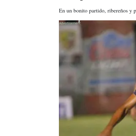
En un bonito partido, ribereños y
X
X
X
X