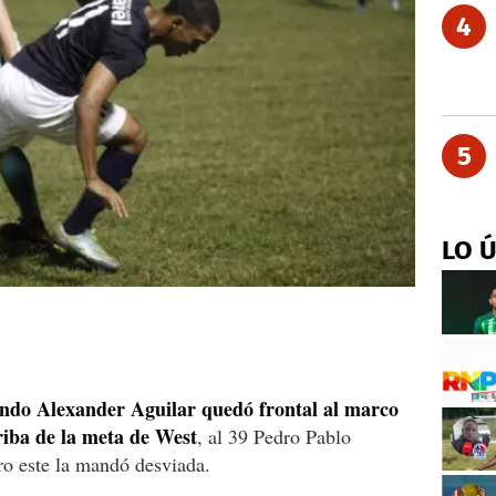
4
5
LO 
ando Alexander Aguilar quedó frontal al marco
riba de la meta de West
, al 39 Pedro Pablo
ro este la mandó desviada.