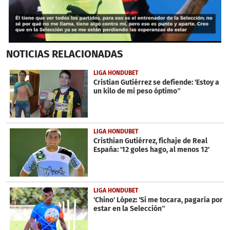
0
NOTICIAS
RELACIONADAS
seconds
of
30
LIGA HONDUBET
seconds
Cristian Gutiérrez se defiende: 'Estoy a
un kilo de mi peso óptimo”
LIGA HONDUBET
Cristhian Gutiérrez, fichaje de Real
España: '12 goles hago, al menos 12'
LIGA HONDUBET
'Chino' López: 'Si me tocara, pagaría por
estar en la Selección”