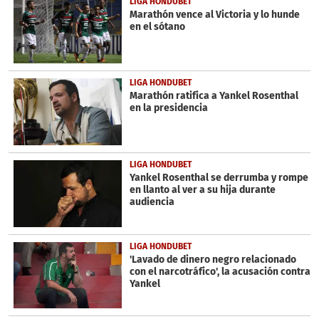
LIGA HONDUBET
minute,
Marathón vence al Victoria y lo hunde
25
en el sótano
seconds
LIGA HONDUBET
Marathón ratifica a Yankel Rosenthal
en la presidencia
LIGA HONDUBET
Yankel Rosenthal se derrumba y rompe
en llanto al ver a su hija durante
audiencia
LIGA HONDUBET
'Lavado de dinero negro relacionado
con el narcotráfico', la acusación contra
Yankel