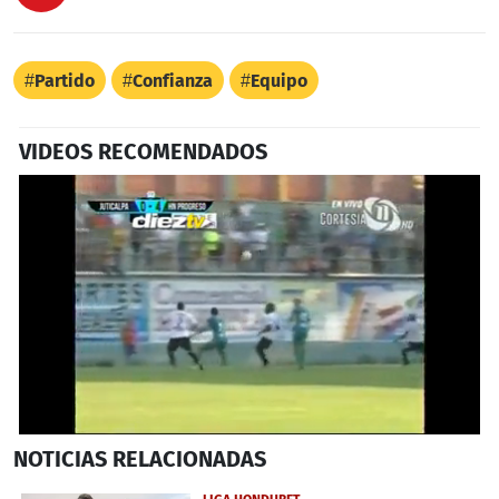
Partido
Confianza
Equipo
VIDEOS RECOMENDADOS
0
NOTICIAS
RELACIONADAS
seconds
of
27